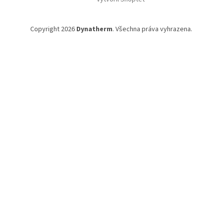
p
a
t
Copyright 2026
Dynatherm
. Všechna práva vyhrazena.
í