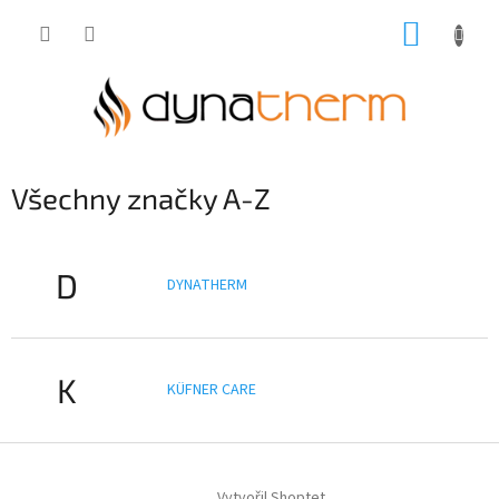
Přejít
NÁKUP
na
obsah
KOŠÍK
Všechny značky A-Z
D
DYNATHERM
K
KÜFNER CARE
Z
á
Vytvořil Shoptet